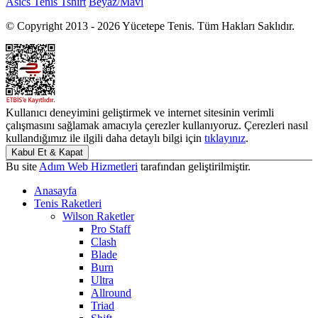
Asics Tenis Tshirt
Beyaz/Mavi
© Copyright 2013 - 2026 Yücetepe Tenis. Tüm Hakları Saklıdır.
Kullanıcı deneyimini geliştirmek ve internet sitesinin verimli
çalışmasını sağlamak amacıyla çerezler kullanıyoruz. Çerezleri nasıl
kullandığımız ile ilgili daha detaylı bilgi için
tıklayınız
.
Kabul Et & Kapat
Bu site
Adım Web Hizmetleri
tarafından geliştirilmiştir.
Anasayfa
Tenis Raketleri
Wilson Raketler
Pro Staff
Clash
Blade
Burn
Ultra
Allround
Triad