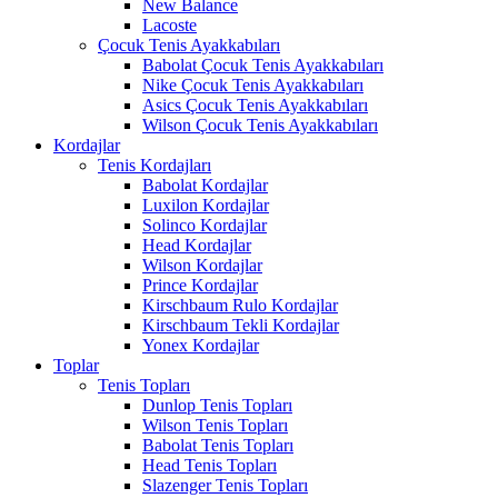
New Balance
Lacoste
Çocuk Tenis Ayakkabıları
Babolat Çocuk Tenis Ayakkabıları
Nike Çocuk Tenis Ayakkabıları
Asics Çocuk Tenis Ayakkabıları
Wilson Çocuk Tenis Ayakkabıları
Kordajlar
Tenis Kordajları
Babolat Kordajlar
Luxilon Kordajlar
Solinco Kordajlar
Head Kordajlar
Wilson Kordajlar
Prince Kordajlar
Kirschbaum Rulo Kordajlar
Kirschbaum Tekli Kordajlar
Yonex Kordajlar
Toplar
Tenis Topları
Dunlop Tenis Topları
Wilson Tenis Topları
Babolat Tenis Topları
Head Tenis Topları
Slazenger Tenis Topları