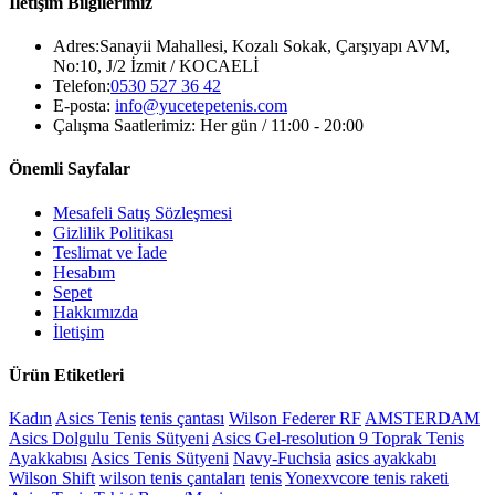
İletişim Bilgilerimiz
Adres:
Sanayii Mahallesi, Kozalı Sokak, Çarşıyapı AVM,
No:10, J/2 İzmit / KOCAELİ
Telefon:
0530 527 36 42
E-posta:
info@yucetepetenis.com
Çalışma Saatlerimiz:
Her gün / 11:00 - 20:00
Önemli Sayfalar
Mesafeli Satış Sözleşmesi
Gizlilik Politikası
Teslimat ve İade
Hesabım
Sepet
Hakkımızda
İletişim
Ürün Etiketleri
Kadın
Asics Tenis
tenis çantası
Wilson Federer RF
AMSTERDAM
Asics Dolgulu Tenis Sütyeni
Asics Gel-resolution 9 Toprak Tenis
Ayakkabısı
Asics Tenis Sütyeni
Navy-Fuchsia
asics ayakkabı
Wilson Shift
wilson tenis çantaları
tenis
Yonexvcore tenis raketi