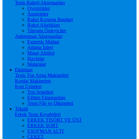
Tenis Raketi Aksesuarları
Overgripler
Anagripler
Raket Koruma Bantları
Raket Ağırlıkları
Titreşim Önleyiciler
Antrenman Aksesuarları
Egzersiz Matları
Atlama İpleri
Masaj Aletleri
Havlular
Mataralar
Ekipman
Tenis Top Atma Makineleri
Kordaj Makineleri
Kort Ürünleri
Top Sepetleri
Eğitim Ekipmanları
Tenis File ve Dikmeleri
Tekstil
Erkek Tenis Kıyafetleri
ERKEK TİŞÖRT VE ÜST
ERKEK ŞORT
EŞOFMAN ALTI
CEKET