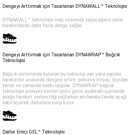
Dengeyi Arttırmak için Tasarlanan DYNAWALL™ Teknolojisi
DYNAWALL™ teknolojisi maç sırasında yapacağınız yanal
hareketlerde daha fazla denge sağlar.
Dengeyi Arttırmak için Tasarlanan DYNAWRAP™ Bağcık
Teknolojisi
Bağcık sisteminde bulunan bu teknoloji yan yana yapılan
hareketler sırasında dengeyi artırır, yalnızca ihtiyaç duyulan
yerde ve zamanda baskı uygular. DYNAWRAP bağcık
teknolojisi emniyet kemeri işlevi görür, ayakkabı içerisinde
ayağa hareket serbestliği sağlarken ani hareketlerde ayağı
sabitleyerek darbelere karşı korur.
Darbe Emici GEL™ Teknolojisi