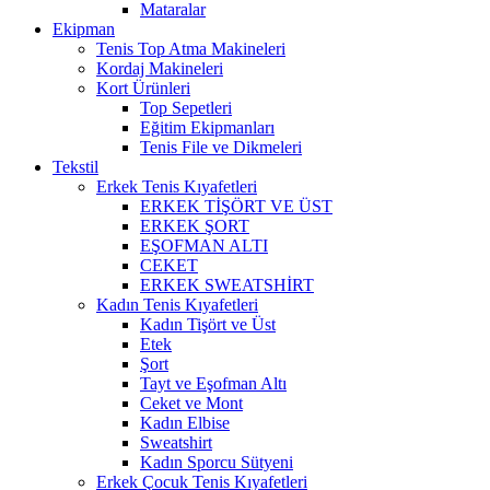
Mataralar
Ekipman
Tenis Top Atma Makineleri
Kordaj Makineleri
Kort Ürünleri
Top Sepetleri
Eğitim Ekipmanları
Tenis File ve Dikmeleri
Tekstil
Erkek Tenis Kıyafetleri
ERKEK TİŞÖRT VE ÜST
ERKEK ŞORT
EŞOFMAN ALTI
CEKET
ERKEK SWEATSHİRT
Kadın Tenis Kıyafetleri
Kadın Tişört ve Üst
Etek
Şort
Tayt ve Eşofman Altı
Ceket ve Mont
Kadın Elbise
Sweatshirt
Kadın Sporcu Sütyeni
Erkek Çocuk Tenis Kıyafetleri