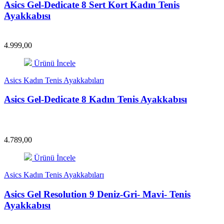
Asics Gel-Dedicate 8 Sert Kort Kadın Tenis
Ayakkabısı
4.999,00
Ürünü İncele
Asics Kadın Tenis Ayakkabıları
Asics Gel-Dedicate 8 Kadın Tenis Ayakkabısı
4.789,00
Ürünü İncele
Asics Kadın Tenis Ayakkabıları
Asics Gel Resolution 9 Deniz-Gri- Mavi- Tenis
Ayakkabısı