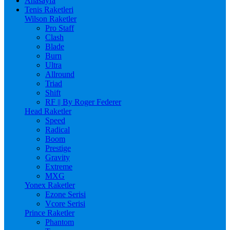
Anasayfa
Tenis Raketleri
Wilson Raketler
Pro Staff
Clash
Blade
Burn
Ultra
Allround
Triad
Shift
RF || By Roger Federer
Head Raketler
Speed
Radical
Boom
Prestige
Gravity
Extreme
MXG
Yonex Raketler
Ezone Serisi
Vcore Serisi
Prince Raketler
Phantom