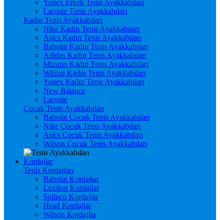
Yonex Erkek Tenis Ayakkabıları
Lacoste Tenis Ayakkabıları
Kadın Tenis Ayakkabıları
Nike Kadın Tenis Ayakkabıları
Asics Kadın Tenis Ayakkabıları
Babolat Kadın Tenis Ayakkabıları
Adidas Kadın Tenis Ayakkabıları
Mizuno Kadın Tenis Ayakkabıları
Wilson Kadın Tenis Ayakkabıları
Yonex Kadın Tenis Ayakkabıları
New Balance
Lacoste
Çocuk Tenis Ayakkabıları
Babolat Çocuk Tenis Ayakkabıları
Nike Çocuk Tenis Ayakkabıları
Asics Çocuk Tenis Ayakkabıları
Wilson Çocuk Tenis Ayakkabıları
Kordajlar
Tenis Kordajları
Babolat Kordajlar
Luxilon Kordajlar
Solinco Kordajlar
Head Kordajlar
Wilson Kordajlar