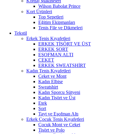
Kordaj Makineleri
Wilson Babolat Prince
Kort Ürünleri
Top Sepetleri
Eğitim Ekipmanları
Tenis File ve Dikmeleri
Tekstil
Erkek Tenis Kıyafetleri
ERKEK TİŞÖRT VE ÜST
ERKEK ŞORT
EŞOFMAN ALTI
CEKET
ERKEK SWEATSHİRT
Kadın Tenis Kıyafetleri
Ceket ve Mont
Kadın Elbise
Sweatshirt
Kadın Sporcu Sütyeni
Kadın Tişört ve Üst
Etek
Şort
Tayt ve Eşofman Altı
Erkek Çocuk Tenis Kıyafetleri
Çocuk Mont ve Ceket
Tişört ve Polo