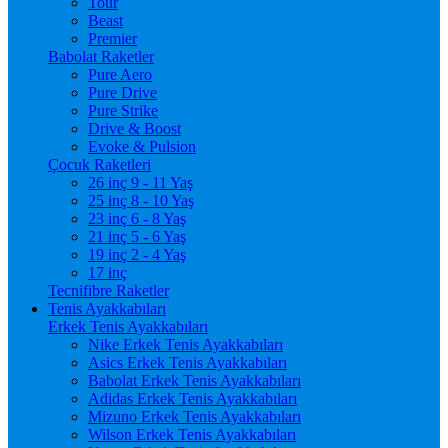
Tour
Beast
Premier
Babolat Raketler
Pure Aero
Pure Drive
Pure Strike
Drive & Boost
Evoke & Pulsion
Çocuk Raketleri
26 inç 9 - 11 Yaş
25 inç 8 - 10 Yaş
23 inç 6 - 8 Yaş
21 inç 5 - 6 Yaş
19 inç 2 - 4 Yaş
17 inç
Tecnifibre Raketler
Tenis Ayakkabıları
Erkek Tenis Ayakkabıları
Nike Erkek Tenis Ayakkabıları
Asics Erkek Tenis Ayakkabıları
Babolat Erkek Tenis Ayakkabıları
Adidas Erkek Tenis Ayakkabıları
Mizuno Erkek Tenis Ayakkabıları
Wilson Erkek Tenis Ayakkabıları