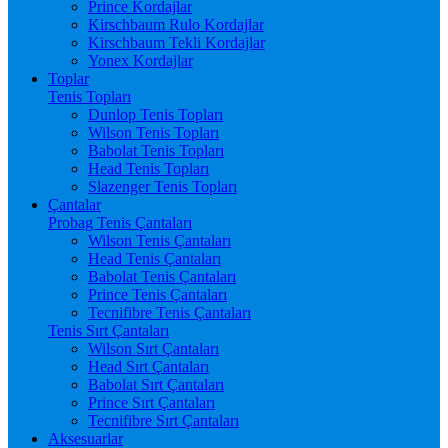
Prince Kordajlar
Kirschbaum Rulo Kordajlar
Kirschbaum Tekli Kordajlar
Yonex Kordajlar
Toplar
Tenis Topları
Dunlop Tenis Topları
Wilson Tenis Topları
Babolat Tenis Topları
Head Tenis Topları
Slazenger Tenis Topları
Çantalar
Probag Tenis Çantaları
Wilson Tenis Çantaları
Head Tenis Çantaları
Babolat Tenis Çantaları
Prince Tenis Çantaları
Tecnifibre Tenis Çantaları
Tenis Sırt Çantaları
Wilson Sırt Çantaları
Head Sırt Çantaları
Babolat Sırt Çantaları
Prince Sırt Çantaları
Tecnifibre Sırt Çantaları
Aksesuarlar