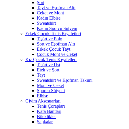
Şort
Tayt ve Eşofman Altı
Ceket ve Mont
Kadın Elbise
Sweatshirt
Kadın Sporcu Sütyeni
Erkek Çocuk Tenis Kıyafetleri
Tişört ve Polo
Şort ve Eşofman Altı
Erkek Çocuk Tayt
Çocuk Mont ve Ceket
Kız Çocuk Tenis Kıyafetleri
Tişört ve Üst
Etek ve Şort
Tayt
Sweatshirt ve Eşofman Takımı
Mont ve Ceket
Sporcu Sütyeni
Elbise
Giyim Aksesuarları
Tenis Çorapları
Kafa Bantları
Bileklikler
Şapkalar