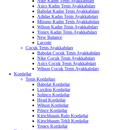
Nike Kadın Tenis Ayakkabıları
Asics Kadın Tenis Ayakkabıları
Babolat Kadın Tenis Ayakkabıları
Adidas Kadın Tenis Ayakkabıları
Mizuno Kadın Tenis Ayakkabıları
Wilson Kadın Tenis Ayakkabıları
Yonex Kadın Tenis Ayakkabıları
New Balance
Lacoste
Çocuk Tenis Ayakkabıları
Babolat Çocuk Tenis Ayakkabıları
Nike Çocuk Tenis Ayakkabıları
Asics Çocuk Tenis Ayakkabıları
Wilson Çocuk Tenis Ayakkabıları
Kordajlar
Tenis Kordajları
Babolat Kordajlar
Luxilon Kordajlar
Solinco Kordajlar
Head Kordajlar
Wilson Kordajlar
Prince Kordajlar
Kirschbaum Rulo Kordajlar
Kirschbaum Tekli Kordajlar
Yonex Kordajlar