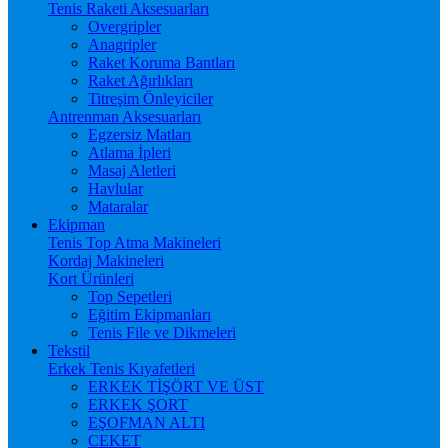
Tenis Raketi Aksesuarları
Overgripler
Anagripler
Raket Koruma Bantları
Raket Ağırlıkları
Titreşim Önleyiciler
Antrenman Aksesuarları
Egzersiz Matları
Atlama İpleri
Masaj Aletleri
Havlular
Mataralar
Ekipman
Tenis Top Atma Makineleri
Kordaj Makineleri
Kort Ürünleri
Top Sepetleri
Eğitim Ekipmanları
Tenis File ve Dikmeleri
Tekstil
Erkek Tenis Kıyafetleri
ERKEK TİŞÖRT VE ÜST
ERKEK ŞORT
EŞOFMAN ALTI
CEKET