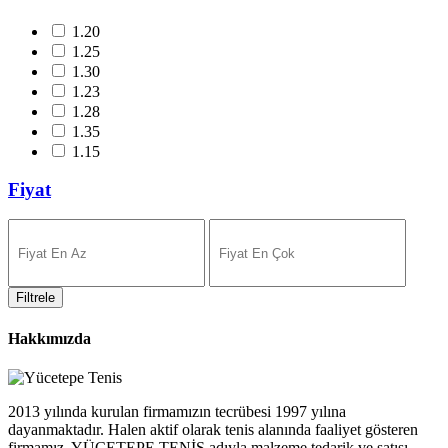
1.20
1.25
1.30
1.23
1.28
1.35
1.15
Fiyat
Filtrele
Hakkımızda
2013 yılında kurulan firmamızın tecrübesi 1997 yılına
dayanmaktadır. Halen aktif olarak tenis alanında faaliyet gösteren
firmamız, YÜCETEPE TENİS adıyla malzeme tedarik ve satışı