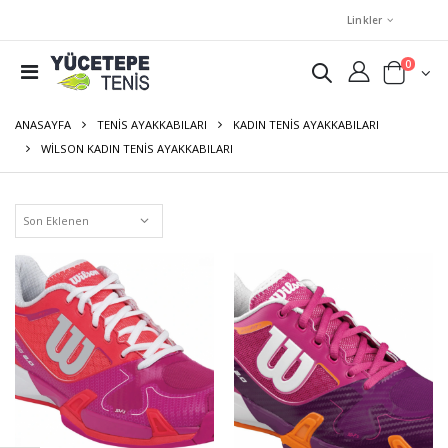
Linkler
0
ANASAYFA
TENIS AYAKKABILARI
KADIN TENIS AYAKKABILARI
WILSON KADIN TENIS AYAKKABILARI