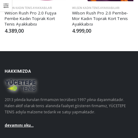
WILSON KADIN TENIS AYAKKABILARI
WILSON KADIN TENIS AYAKKABILARI
Wilson Rush Pro 2.0 Fuşya
Wilson Rush Pro 2.0 Pembe-
Pembe Kadın Toprak Kort
Mor Kadın Toprak Kort Tenis
Tenis Ayakkabısı
Ayakkabısı
4.389,00
4.999,00
HAKKIMIZDA
2013 yılında kurulan firmamızın tecrübesi 1997 yılına dayanmaktadır.
Halen aktif olarak tenis alanında faaliyet gösteren firmamız, YÜCETEPE
TENİS adıyla malzeme tedarik ve satışı yapmaktadır.
devamını oku...