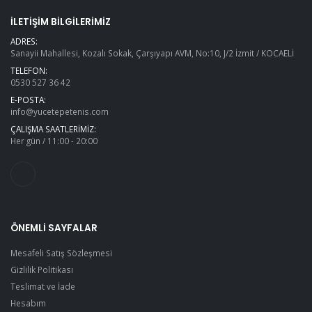
İLETIŞIM BILGILERIMIZ
ADRES:
Sanayii Mahallesi, Kozalı Sokak, Çarşıyapı AVM, No:10, J/2 İzmit / KOCAELİ
TELEFON:
0530 527 36 42
E-POSTA:
info@yucetepetenis.com
ÇALIŞMA SAATLERIMIZ:
Her gün / 11:00 - 20:00
ÖNEMLI SAYFALAR
Mesafeli Satış Sözleşmesi
Gizlilik Politikası
Teslimat ve İade
Hesabım