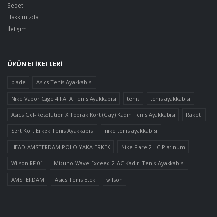
Sepet
Hakkımızda
İletişim
ÜRÜN ETIKETLERI
blade
Asics Tenis Ayakkabısı
Nike Vapor Cage 4 RAFA Tenis Ayakkabısı
tenis
tenis ayakkabısı
Asics Gel-Resolution X Toprak Kort (Clay) Kadın Tenis Ayakkabısı
Raketi
Sert Kort Erkek Tenis Ayakkabısı
nike tenis ayakkabısı
HEAD-AMSTERDAM-POLO-YAKA-ERKEK
Nike Flare 2 HC Platinum
Wilson RF 01
Mizuno-Wave-Exceed-2-AC-Kadın-Tenis-Ayakkabısı
AMSTERDAM
Asics Tenis Etek
wilson