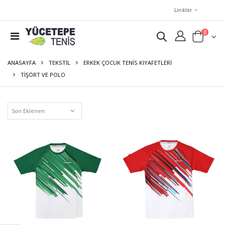
Linkler
0
ANASAYFA
TEKSTIL
ERKEK ÇOCUK TENIS KIYAFETLERI
TIŞÖRT VE POLO