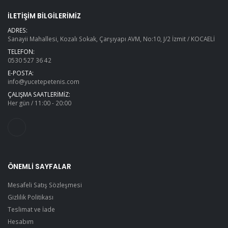
İLETIŞIM BILGILERIMIZ
ADRES:
Sanayii Mahallesi, Kozalı Sokak, Çarşıyapı AVM, No:10, J/2 İzmit / KOCAELİ
TELEFON:
0530 527 36 42
E-POSTA:
info@yucetepetenis.com
ÇALIŞMA SAATLERIMIZ:
Her gün / 11:00 - 20:00
ÖNEMLI SAYFALAR
Mesafeli Satış Sözleşmesi
Gizlilik Politikası
Teslimat ve İade
Hesabım