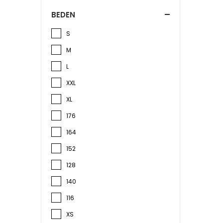
BEDEN
S
M
L
XXL
XL
176
164
152
128
140
116
XS