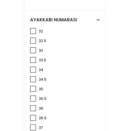
AYAKKABI NUMARASI
32
32.5
33
33.5
34
34.5
35
35.5
36
36.5
37