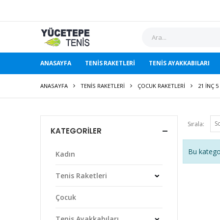
ANASAYFA
TENIS RAKETLERI
TENIS AYAKKABILARI
ANASAYFA
TENIS RAKETLERI
ÇOCUK RAKETLERI
21 INÇ 5
Sırala:
KATEGORILER
Bu katego
Kadın
Tenis Raketleri
Çocuk
Tenis Ayakkabıları