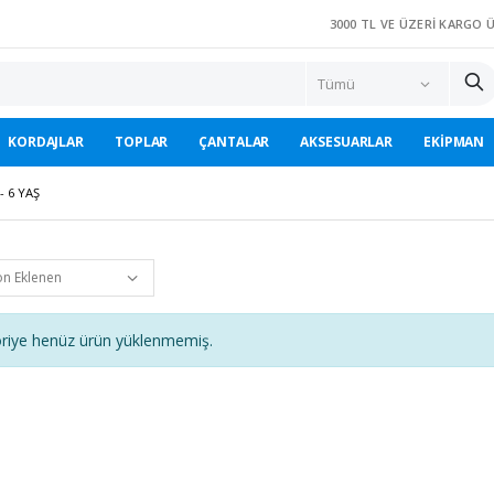
3000 TL VE ÜZERI KARGO 
KORDAJLAR
TOPLAR
ÇANTALAR
AKSESUARLAR
EKIPMAN
 - 6 YAŞ
riye henüz ürün yüklenmemiş.