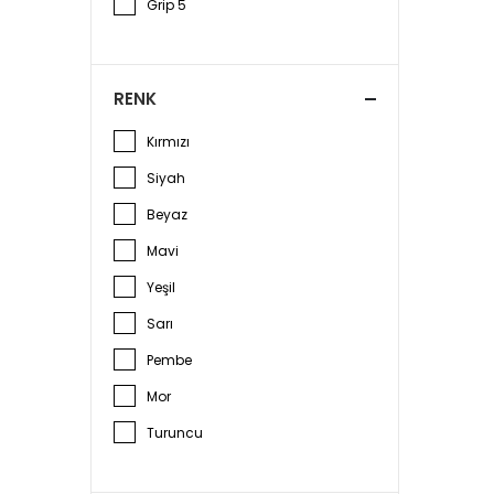
Grip 5
RENK
Kırmızı
Siyah
Beyaz
Mavi
Yeşil
Sarı
Pembe
Mor
Turuncu