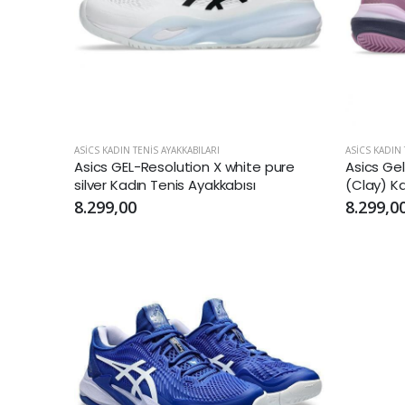
ASICS KADIN TENIS AYAKKABILARI
ASICS KADIN 
Asics GEL-Resolution X white pure
Asics Ge
silver Kadın Tenis Ayakkabısı
(Clay) Ka
8.299,00
8.299,0