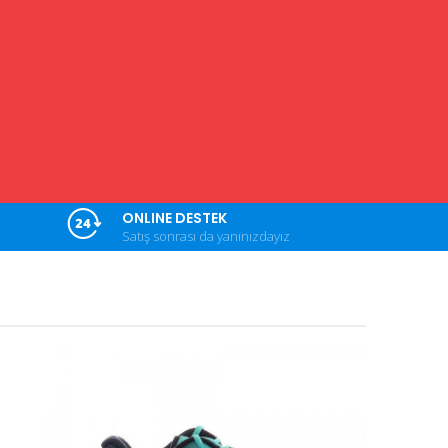
.
ONLINE DESTEK
Satış sonrası da yanınızdayız