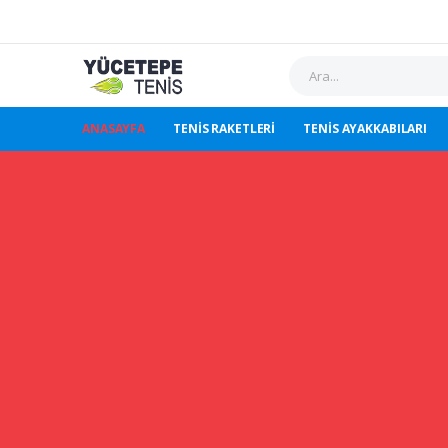
ANASAYFA
TENIS RAKETLERI
TENIS AYAKKABILARI