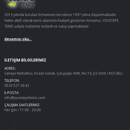
2013 yılında kurulan firmamızın tecrübesi 1997 yılına dayanmaktadır.
Halen aktif olarak tenis alanında faaliyet gösteren firmamız, YÜCETEPE
TENİS adıyla malzeme tedarik ve satışı yapmaktadır.
devamını oku...
İLETIŞIM BILGILERIMIZ
ADRES:
Sanayii Mahallesi, Kozalı Sokak, Çarşıyapı AVM, No:10, J/2 İzmit / KOCAELİ
TELEFON:
0530 527 36 42
E-POSTA:
info@yucetepetenis.com
ÇALIŞMA SAATLERIMIZ:
Her gün / 11:00 - 20:00