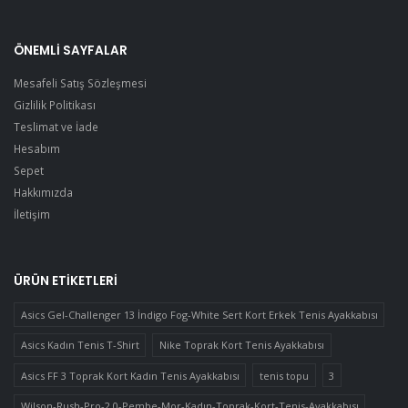
ÖNEMLI SAYFALAR
Mesafeli Satış Sözleşmesi
Gizlilik Politikası
Teslimat ve İade
Hesabım
Sepet
Hakkımızda
İletişim
ÜRÜN ETIKETLERI
Asics Gel-Challenger 13 İndigo Fog-White Sert Kort Erkek Tenis Ayakkabısı
Asics Kadın Tenis T-Shirt
Nike Toprak Kort Tenis Ayakkabısı
Asics FF 3 Toprak Kort Kadın Tenis Ayakkabısı
tenis topu
3
Wilson-Rush-Pro-2.0-Pembe-Mor-Kadın-Toprak-Kort-Tenis-Ayakkabısı