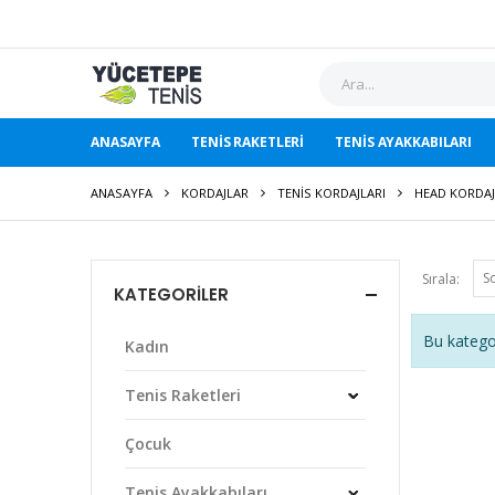
ANASAYFA
TENIS RAKETLERI
TENIS AYAKKABILARI
ANASAYFA
KORDAJLAR
TENIS KORDAJLARI
HEAD KORDA
Sırala:
KATEGORILER
Bu katego
Kadın
Tenis Raketleri
Çocuk
Tenis Ayakkabıları