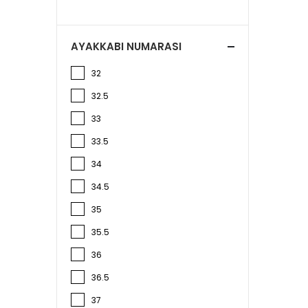
AYAKKABI NUMARASI
32
32.5
33
33.5
34
34.5
35
35.5
36
36.5
37