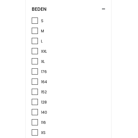
BEDEN
S
M
L
XXL
XL
176
164
152
128
140
116
XS