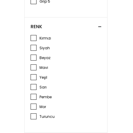
Grip 5
RENK
Kırmızı
Siyah
Beyaz
Mavi
Yeşil
Sarı
Pembe
Mor
Turuncu