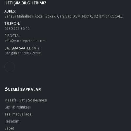
İLETIŞIM BILGILERIMIZ
ADRES:
Sanayii Mahallesi, Kozalı Sokak, Çarşıyapı AVM, No:10, J/2 İzmit / KOCAELİ
TELEFON:
0530 527 36 42
E-POSTA:
info@yucetepetenis.com
ÇALIŞMA SAATLERIMIZ:
Her gün / 11:00 - 20:00
ÖNEMLI SAYFALAR
Mesafeli Satış Sözleşmesi
Gizlilik Politikası
Teslimat ve İade
Hesabım
Sepet