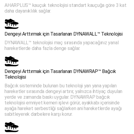
AHARPLUS™ kauçuk teknolojisi standart kauçuğa göre 3 kat
daha dayanıklılık sağlar.
Dengeyi Arttırmak için Tasarlanan DYNAWALL™ Teknolojisi
DYNAWALL™ teknolojisi maç sırasında yapacağınız yanal
hareketlerde daha fazla denge sağlar.
Dengeyi Arttırmak için Tasarlanan DYNAWRAP™ Bağcık
Teknolojisi
Bağcık sisteminde bulunan bu teknoloji yan yana yapılan
hareketler sırasında dengeyi artırır, yalnızca ihtiyaç duyulan
yerde ve zamanda baskı uygular. DYNAWRAP bağcık
teknolojisi emniyet kemeri işlevi görür, ayakkabı içerisinde
ayağa hareket serbestliği sağlarken ani hareketlerde ayağı
sabitleyerek darbelere karşı korur.