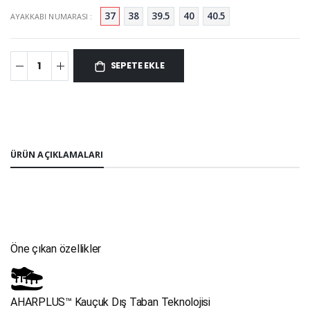
37
38
39.5
40
40.5
AYAKKABI NUMARASI :
SEPETE EKLE
ÜRÜN AÇIKLAMALARI
Öne çıkan özellikler
AHARPLUS™ Kauçuk Dış Taban Teknolojisi