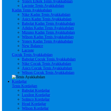
Yonex Erkek Tenis Ayakkabıları
Lacoste Tenis Ayakkabıları
Kadın Tenis Ayakkabıları
Nike Kadın Tenis Ayakkabıları
Asics Kadın Tenis Ayakkabıları
Babolat Kadın Tenis Ayakkabıları
Adidas Kadın Tenis Ayakkabıları
Mizuno Kadın Tenis Ayakkabıları
Wilson Kadın Tenis Ayakkabıları
Yonex Kadın Tenis Ayakkabıları
New Balance
Lacoste
Çocuk Tenis Ayakkabıları
Babolat Çocuk Tenis Ayakkabıları
Nike Çocuk Tenis Ayakkabıları
Asics Çocuk Tenis Ayakkabıları
Wilson Çocuk Tenis Ayakkabıları
Kordajlar
Tenis Kordajları
Babolat Kordajlar
Luxilon Kordajlar
Solinco Kordajlar
Head Kordajlar
Wilson Kordajlar