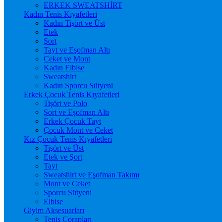
ERKEK SWEATSHİRT
Kadın Tenis Kıyafetleri
Kadın Tişört ve Üst
Etek
Şort
Tayt ve Eşofman Altı
Ceket ve Mont
Kadın Elbise
Sweatshirt
Kadın Sporcu Sütyeni
Erkek Çocuk Tenis Kıyafetleri
Tişört ve Polo
Şort ve Eşofman Altı
Erkek Çocuk Tayt
Çocuk Mont ve Ceket
Kız Çocuk Tenis Kıyafetleri
Tişört ve Üst
Etek ve Şort
Tayt
Sweatshirt ve Eşofman Takımı
Mont ve Ceket
Sporcu Sütyeni
Elbise
Giyim Aksesuarları
Tenis Çorapları