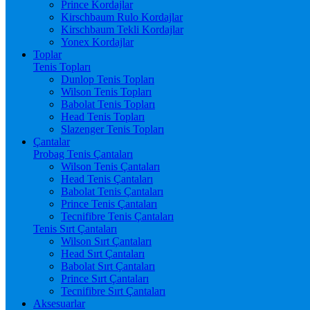
Prince Kordajlar
Kirschbaum Rulo Kordajlar
Kirschbaum Tekli Kordajlar
Yonex Kordajlar
Toplar
Tenis Topları
Dunlop Tenis Topları
Wilson Tenis Topları
Babolat Tenis Topları
Head Tenis Topları
Slazenger Tenis Topları
Çantalar
Probag Tenis Çantaları
Wilson Tenis Çantaları
Head Tenis Çantaları
Babolat Tenis Çantaları
Prince Tenis Çantaları
Tecnifibre Tenis Çantaları
Tenis Sırt Çantaları
Wilson Sırt Çantaları
Head Sırt Çantaları
Babolat Sırt Çantaları
Prince Sırt Çantaları
Tecnifibre Sırt Çantaları
Aksesuarlar