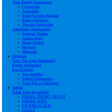
Tenis Raketi Aksesuarları
Overgripler
Anagripler
Raket Koruma Bantları
Raket Ağırlıkları
Titreşim Önleyiciler
Antrenman Aksesuarları
Egzersiz Matları
Atlama İpleri
Masaj Aletleri
Havlular
Mataralar
Ekipman
Tenis Top Atma Makineleri
Kordaj Makineleri
Kort Ürünleri
Top Sepetleri
Eğitim Ekipmanları
Tenis File ve Dikmeleri
Tekstil
Erkek Tenis Kıyafetleri
ERKEK TİŞÖRT VE ÜST
ERKEK ŞORT
EŞOFMAN ALTI
CEKET