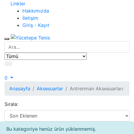
Linkler
Hakkımızda
İletişim
Giriş - Kayıt
0
Anasayfa
Aksesuarlar
Antrenman Aksesuarları
Sırala:
Bu kategoriye henüz ürün yüklenmemiş.