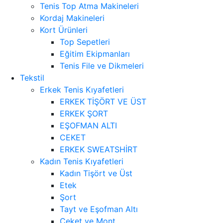
Tenis Top Atma Makineleri
Kordaj Makineleri
Kort Ürünleri
Top Sepetleri
Eğitim Ekipmanları
Tenis File ve Dikmeleri
Tekstil
Erkek Tenis Kıyafetleri
ERKEK TİŞÖRT VE ÜST
ERKEK ŞORT
EŞOFMAN ALTI
CEKET
ERKEK SWEATSHİRT
Kadın Tenis Kıyafetleri
Kadın Tişört ve Üst
Etek
Şort
Tayt ve Eşofman Altı
Ceket ve Mont