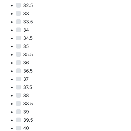
32.5
33
33.5
34
34.5
35
35.5
36
36.5
37
37.5
38
38.5
39
39.5
40