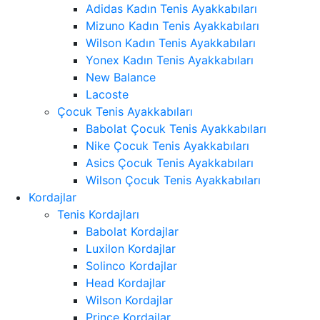
Adidas Kadın Tenis Ayakkabıları
Mizuno Kadın Tenis Ayakkabıları
Wilson Kadın Tenis Ayakkabıları
Yonex Kadın Tenis Ayakkabıları
New Balance
Lacoste
Çocuk Tenis Ayakkabıları
Babolat Çocuk Tenis Ayakkabıları
Nike Çocuk Tenis Ayakkabıları
Asics Çocuk Tenis Ayakkabıları
Wilson Çocuk Tenis Ayakkabıları
Kordajlar
Tenis Kordajları
Babolat Kordajlar
Luxilon Kordajlar
Solinco Kordajlar
Head Kordajlar
Wilson Kordajlar
Prince Kordajlar