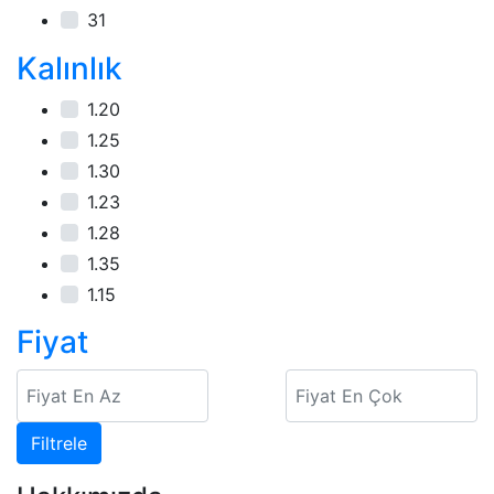
31
Kalınlık
1.20
1.25
1.30
1.23
1.28
1.35
1.15
Fiyat
Filtrele