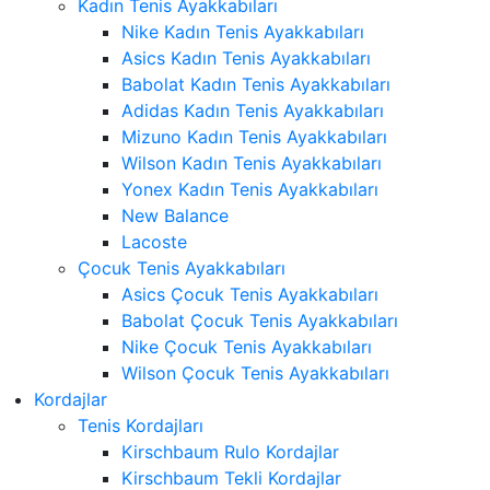
Kadın Tenis Ayakkabıları
Nike Kadın Tenis Ayakkabıları
Asics Kadın Tenis Ayakkabıları
Babolat Kadın Tenis Ayakkabıları
Adidas Kadın Tenis Ayakkabıları
Mizuno Kadın Tenis Ayakkabıları
Wilson Kadın Tenis Ayakkabıları
Yonex Kadın Tenis Ayakkabıları
New Balance
Lacoste
Çocuk Tenis Ayakkabıları
Asics Çocuk Tenis Ayakkabıları
Babolat Çocuk Tenis Ayakkabıları
Nike Çocuk Tenis Ayakkabıları
Wilson Çocuk Tenis Ayakkabıları
Kordajlar
Tenis Kordajları
Kirschbaum Rulo Kordajlar
Kirschbaum Tekli Kordajlar