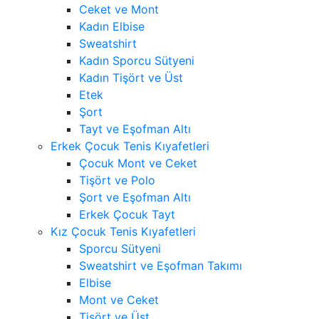
Ceket ve Mont
Kadın Elbise
Sweatshirt
Kadın Sporcu Sütyeni
Kadın Tişört ve Üst
Etek
Şort
Tayt ve Eşofman Altı
Erkek Çocuk Tenis Kıyafetleri
Çocuk Mont ve Ceket
Tişört ve Polo
Şort ve Eşofman Altı
Erkek Çocuk Tayt
Kız Çocuk Tenis Kıyafetleri
Sporcu Sütyeni
Sweatshirt ve Eşofman Takımı
Elbise
Mont ve Ceket
Tişört ve Üst