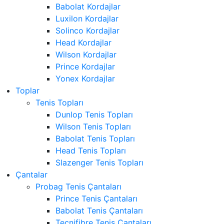
Babolat Kordajlar
Luxilon Kordajlar
Solinco Kordajlar
Head Kordajlar
Wilson Kordajlar
Prince Kordajlar
Yonex Kordajlar
Toplar
Tenis Topları
Dunlop Tenis Topları
Wilson Tenis Topları
Babolat Tenis Topları
Head Tenis Topları
Slazenger Tenis Topları
Çantalar
Probag Tenis Çantaları
Prince Tenis Çantaları
Babolat Tenis Çantaları
Tecnifibre Tenis Çantaları