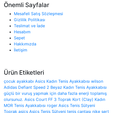
Önemli Sayfalar
Mesafeli Satış Sözleşmesi
Gizlilik Politikası
Teslimat ve İade
Hesabım
Sepet
Hakkımızda
İletişim
Ürün Etiketleri
çocuk
ayakkabı
Asics Kadın Tenis Ayakkabısı
wilson
Adidas Defiant Speed 2 Beyaz Kadın Tenis Ayakkabısı
güçlü bir vuruş yapmak için daha fazla enerji toplamış
olursunuz.
Asics Court FF 3 Toprak Kort (Clay) Kadın
MOR Tenis Ayakkabısı
roger
Asics Tenis Sütyeni
Toprak
asics
Asics Tenis Sütyeni
tenis çantası
nike sert