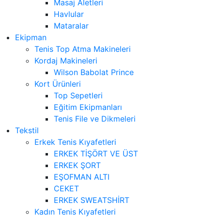
Masaj Aletleri
Havlular
Mataralar
Ekipman
Tenis Top Atma Makineleri
Kordaj Makineleri
Wilson Babolat Prince
Kort Ürünleri
Top Sepetleri
Eğitim Ekipmanları
Tenis File ve Dikmeleri
Tekstil
Erkek Tenis Kıyafetleri
ERKEK TİŞÖRT VE ÜST
ERKEK ŞORT
EŞOFMAN ALTI
CEKET
ERKEK SWEATSHİRT
Kadın Tenis Kıyafetleri