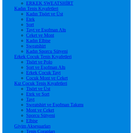
ERKEK SWEATSHİRT
Kadın Tenis Kıyafetleri
Kadın Tişört ve Üst
Etek
Şort
Tayt ve Eşofman Altı
Ceket ve Mont
Kadın Elbise
Sweatshirt
Kadın Sporcu Sütyeni
Erkek Çocuk Tenis Kıyafetleri
Tişört ve Polo
Şort ve Eşofman Altı
Erkek Çocuk Tayt
Çocuk Mont ve Ceket
Kız Çocuk Tenis Kıyafetleri
Tişört ve Üst
Etek ve Şort
Tayt
Sweatshirt ve Eşofman Takımı
Mont ve Ceket
Sporcu Sütyeni
Elbise
Giyim Aksesuarları
Tenis Çorapları