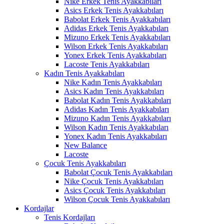
Nike Erkek Tenis Ayakkabıları
Asics Erkek Tenis Ayakkabıları
Babolat Erkek Tenis Ayakkabıları
Adidas Erkek Tenis Ayakkabıları
Mizuno Erkek Tenis Ayakkabıları
Wilson Erkek Tenis Ayakkabıları
Yonex Erkek Tenis Ayakkabıları
Lacoste Tenis Ayakkabıları
Kadın Tenis Ayakkabıları
Nike Kadın Tenis Ayakkabıları
Asics Kadın Tenis Ayakkabıları
Babolat Kadın Tenis Ayakkabıları
Adidas Kadın Tenis Ayakkabıları
Mizuno Kadın Tenis Ayakkabıları
Wilson Kadın Tenis Ayakkabıları
Yonex Kadın Tenis Ayakkabıları
New Balance
Lacoste
Çocuk Tenis Ayakkabıları
Babolat Çocuk Tenis Ayakkabıları
Nike Çocuk Tenis Ayakkabıları
Asics Çocuk Tenis Ayakkabıları
Wilson Çocuk Tenis Ayakkabıları
Kordajlar
Tenis Kordajları