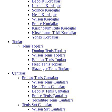
Babolat Kordajlar
Luxilon Kordajlar
Solinco Kordajlar
Head Kordajlar
Wilson Kordajlar
Prince Kordajlar
Kirschbaum Rulo Kordajlar
Kirschbaum Tekli Kordajlar
Yonex Kordajlar
Toplar
Tenis Topları
Dunlop Tenis Topları
Wilson Tenis Topları
Babolat Tenis Topları
Head Tenis Topları
Slazenger Tenis Topları
Çantalar
Probag Tenis Çantaları
Wilson Tenis Çantaları
Head Tenis Çantaları
Babolat Tenis Çantaları
Prince Tenis Çantaları
Tecnifibre Tenis Çantaları
Tenis Sırt Çantaları
Wilson Sırt Çantaları