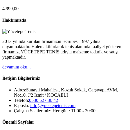
4.999,00
Hakkımızda
2013 yılında kurulan firmamızın tecrübesi 1997 yılına
dayanmaktadır. Halen aktif olarak tenis alanında faaliyet gösteren
firmamız, YÜCETEPE TENİS adıyla malzeme tedarik ve satışı
yapmaktadır.
devamını oku...
İletişim Bilgilerimiz
Adres:
Sanayii Mahallesi, Kozalı Sokak, Çarşıyapı AVM,
No:10, J/2 İzmit / KOCAELİ
Telefon:
0530 527 36 42
E-posta:
info@yucetepetenis.com
Çalışma Saatlerimiz:
Her gün / 11:00 - 20:00
Önemli Sayfalar