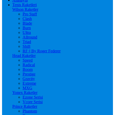
Anasayfa
Tenis Raketleri
Wilson Raketler
Pro Staff
Clash
Blade
Burn
Ultra
Allround
Triad
Shift
RF || By Roger Federer
Head Raketler
Speed
Radical
Boom
Prestige
Gravity
Extreme
MXG
Yonex Raketler
Ezone Serisi
Vcore Serisi
Prince Raketler
Phantom