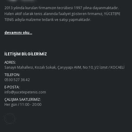
2013 yılında kurulan firmamızın tecrübesi 1997 yılına dayanmaktadır.
Halen aktif olarak tenis alanında faaliyet gösteren firmamız, YÜCETEPE
TENİS adıyla malzeme tedarik ve satışı yapmaktadır.
devamını oku...
İLETIŞIM BILGILERIMIZ
ADRES:
Sanayii Mahallesi, Kozalı Sokak, Çarşıyapı AVM, No:10, J/2 İzmit / KOCAELİ
TELEFON:
0530 527 36 42
E-POSTA:
info@yucetepetenis.com
ÇALIŞMA SAATLERIMIZ:
Her gün / 11:00 - 20:00