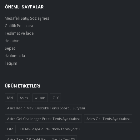
ÖNEMLI SAYFALAR
Mesafeli Satış Sözleşmesi
Gizlilik Politikası
Teslimat ve İade
Hesabım
Sepet
Hakkımızda
İletişim
ÜRÜN ETIKETLERI
MN
Asics
wilson
CLY
Asics Kadın Mavi Destekli Tenis Sporcu Sütyeni
Asics Gel Challenger Erkek Tenis Ayakkabısı
Asics Gel Tenis Ayakkabısı
Lite
HEAD-Easy-Court-Erkek-Tenis-Şortu
Asics Tıger 7-8 Tıght Kadın Bordo Tayt XS