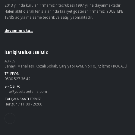
2013 yılında kurulan firmamızın tecrübesi 1997 yılına dayanmaktadır.
Halen aktif olarak tenis alanında faaliyet gösteren firmamız, YÜCETEPE
TENİS adıyla malzeme tedarik ve satışı yapmaktadır.
devamını oku...
İLETIŞIM BILGILERIMIZ
ADRES:
Sanayii Mahallesi, Kozalı Sokak, Çarşıyapı AVM, No:10, J/2 İzmit / KOCAELİ
TELEFON:
0530 527 36 42
E-POSTA:
info@yucetepetenis.com
ÇALIŞMA SAATLERIMIZ:
Her gün / 11:00 - 20:00