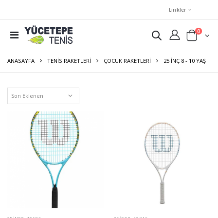
Linkler
0
ANASAYFA
TENIS RAKETLERI
ÇOCUK RAKETLERI
25 INÇ 8 - 10 YAŞ