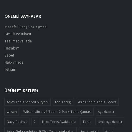
ÖNEMLI SAYFALAR
Mesafeli Satış Sözleşmesi
Gizlilik Politikası
Teslimat ve İade
Hesabım
Sepet
Hakkımızda
İletişim
ÜRÜN ETIKETLERI
Asics Tenis Sporcu Sütyeni
tenis eteği
Asics Kadın Tenis T-Shirt
wilson
Wilson-Ultra-v4-Tour-12-Pack-Tenis-Çantası
Ayakkabısı
Navy-Fuchsia
2
Nike Tenis Ayakkabısı
Tenis
tenis ayakkabısı
Asics Gel-resolution 9 Clay Tenis ayakkabısı
tenis raketi
Asics