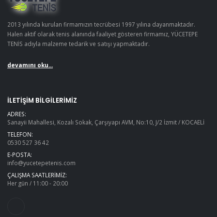
2013 yılında kurulan firmamızın tecrübesi 1997 yılına dayanmaktadır.
Halen aktif olarak tenis alanında faaliyet gösteren firmamız, YÜCETEPE
TENİS adıyla malzeme tedarik ve satışı yapmaktadır.
devamını oku...
İLETIŞIM BILGILERIMIZ
ADRES:
Sanayii Mahallesi, Kozalı Sokak, Çarşıyapı AVM, No:10, J/2 İzmit / KOCAELİ
TELEFON:
0530 527 36 42
E-POSTA:
info@yucetepetenis.com
ÇALIŞMA SAATLERIMIZ:
Her gün / 11:00 - 20:00