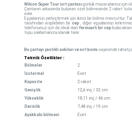
Wilson Super Tour sırt çantası
günlük maceralarınız için id
Çantanın arkasında bulunan özel bölmesinde 2 raket tutab
eder.
Eşyalarınızı yerleştirmek için ikinci bir bölme mevcuttur. T
tarafından erişilebilen bir
cep
, diğer eşyalarınızı kirletm
telefonunuz için de ideal olan
fermuarlı bir cep
bulacaksını
topu saklamanıza olanak tanır.
Bu çantayı yastıklı askıları ve sırt kısmı
sayesinde rahatça t
Teknik Özellikler :
Bölmeler
2
İzotermal
Evet
Kapasite
2 raket
Genişlik
12,6 inç / 32 cm
Yükseklik
18,11 inç / 46 cm
Derinlik
7,48 inç / 19 cm
Ayakkabı bölmesi
Evet