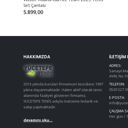
Sırt Çantası
5.899,00
HAKKIMIZDA
İLETIŞIM
ADRES:
Sanayii Ma
AVM, No:10,
2013 yılında kurulan firmamızın tecrübesi 1997
TELEFON:
0530 527 3
yılına dayanmaktadır. Halen aktif olarak tenis
alanında faaliyet gösteren firmamız,
E-POSTA:
YÜCETEPE TENİS adıyla malzeme tedarik ve
info@yuce
satışı yapmaktadır.
ÇALIŞMA S
Her gün / 1
devamını oku...