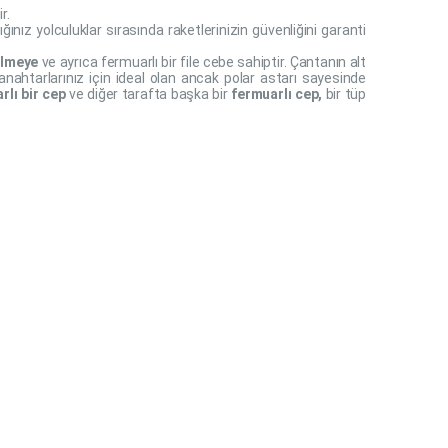
r.
ğınız yolculuklar sırasında raketlerinizin güvenliğini garanti
bölmeye
ve ayrıca fermuarlı bir file cebe sahiptir. Çantanın alt
anahtarlarınız için ideal olan ancak polar astarı sayesinde
rlı bir cep
ve diğer tarafta başka bir
fermuarlı cep,
bir tüp