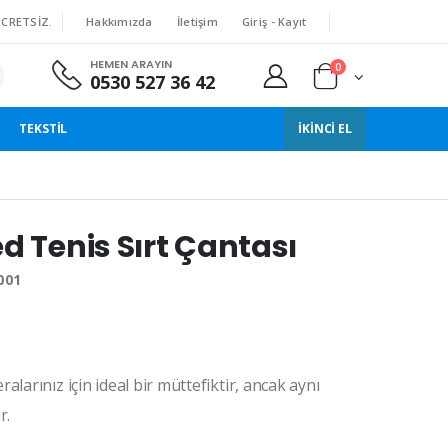
Hakkımızda
İletişim
Giriş - Kayıt
ÜCRETSIZ.
HEMEN ARAYIN
0
0530 527 36 42
TEKSTIL
İKINCI EL
d Tenis Sırt Çantası
001
larınız için ideal bir müttefiktir, ancak aynı
r.