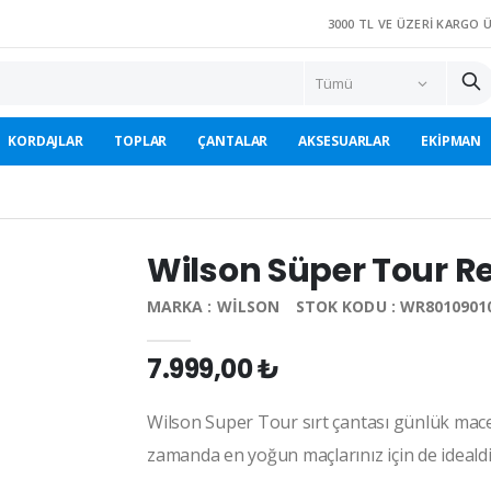
3000 TL VE ÜZERI KARGO 
KORDAJLAR
TOPLAR
ÇANTALAR
AKSESUARLAR
EKIPMAN
Wilson Süper Tour Re
MARKA : WILSON
STOK KODU : WR8010901
7.999,00 ₺
Wilson Super Tour sırt çantası günlük macera
zamanda en yoğun maçlarınız için de idealdi