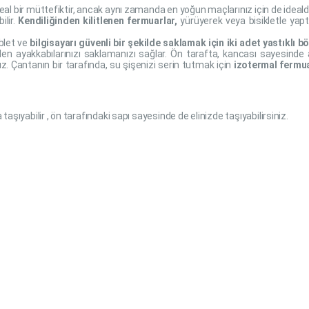
eal bir müttefiktir, ancak aynı zamanda en yoğun maçlarınız için de idealdi
ilir.
Kendiliğinden kilitlenen fermuarlar,
yürüyerek veya bisikletle yaptı
ablet ve
bilgisayarı güvenli bir şekilde saklamak için
iki adet yastıklı 
eden ayakkabılarınızı saklamanızı sağlar. Ön tarafta, kancası sayesinde 
z. Çantanın bir tarafında, su şişenizi serin tutmak için
izotermal fermua
aşıyabilir , ön tarafındaki sapı sayesinde de elinizde taşıyabilirsiniz.