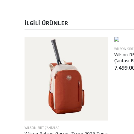
İLGILI ÜRÜNLER
WILSON SIRT
Wilson RF
Çantası 
7.499,0
WILSON SIRT ÇANTALARI
Wilson Roland-Garros Team 2025 Tenis