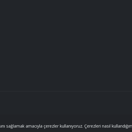
ını sağlamak amacıyla çerezler kullanıyoruz. Çerezleri nasıl kullandığımız 
Bu site
Adım Web Hizmetleri
tarafından geliştirilmiştir.