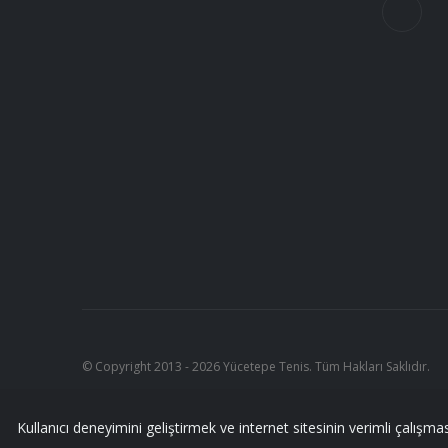
© Copyright 2013 - 2026 Yücetepe Tenis. Tüm Hakları Saklıdır.
Kullanıcı deneyimini geliştirmek ve internet sitesinin verimli çalışmas