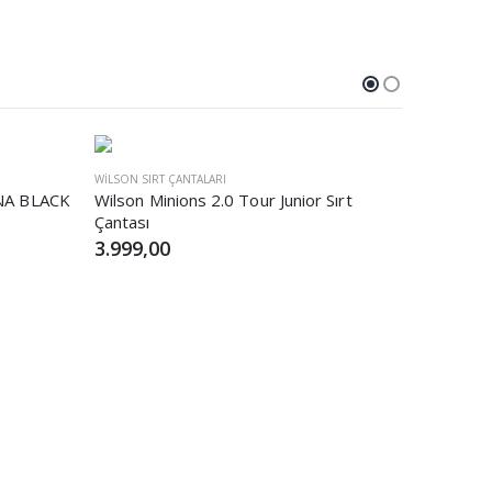
WILSON SIRT ÇANTALARI
WILSON SIR
DNA BLACK
Wilson Minions 2.0 Tour Junior Sırt
Wilson S
Çantası
3.999,00
6.399,0