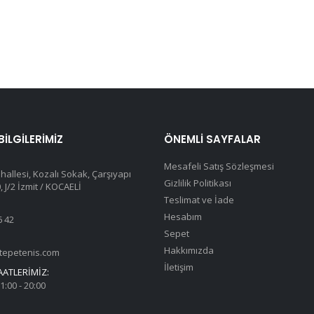
 BILGILERIMIZ
ÖNEMLI SAYFALAR
Mesafeli Satış Sözleşmesi
hallesi, Kozalı Sokak, Çarşıyapı
Gizlilik Politikası
 J/2 İzmit / KOCAELİ
Teslimat ve İade
Hesabım
6 42
Sepet
Hakkımızda
tepetenis.com
İletişim
AATLERIMIZ:
1:00 - 20:00