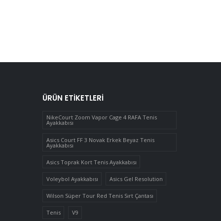
ÜRÜN ETIKETLERI
NikeCourt Zoom Vapor Cage 4 RAFA Tenis
Ayakkabısı
Asics Court FF 3 Novak Erkek Beyaz Tenis
Ayakkabısı
Asics Toprak Kort Tenis Ayakkabısı
Voleybol Ayakkabısı
Asics Gel Resolution
Wilson Süper Tour Red Tenis Sırt Çantası
Tenis
V9