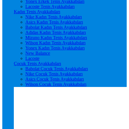
Yonex Erkek Tenis Ayakkabıları
Lacoste Tenis Ayakkabıları
Kadın Tenis Ayakkabıları
Nike Kadın Tenis Ayakkabıları
Asics Kadın Tenis Ayakkabıları
Babolat Kadın Tenis Ayakkabıları
Adidas Kadın Tenis Ayakkabıları
Mizuno Kadın Tenis Ayakkabıları
Wilson Kadın Tenis Ayakkabıları
Yonex Kadın Tenis Ayakkabıları
New Balance
Lacoste
Çocuk Tenis Ayakkabıları
Babolat Çocuk Tenis Ayakkabıları
Nike Çocuk Tenis Ayakkabıları
Asics Çocuk Tenis Ayakkabıları
Wilson Çocuk Tenis Ayakkabıları