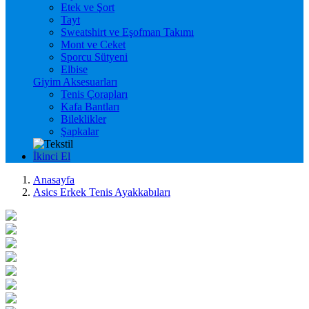
Etek ve Şort
Tayt
Sweatshirt ve Eşofman Takımı
Mont ve Ceket
Sporcu Sütyeni
Elbise
Giyim Aksesuarları
Tenis Çorapları
Kafa Bantları
Bileklikler
Şapkalar
İkinci El
Anasayfa
Asics Erkek Tenis Ayakkabıları