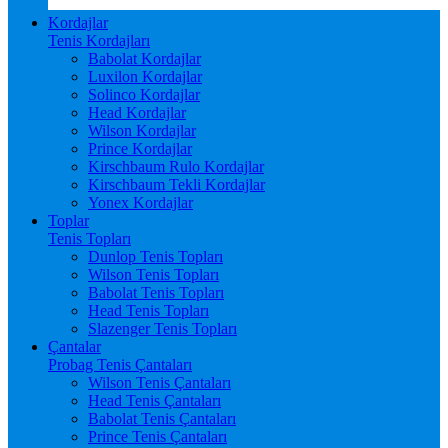
Kordajlar
Tenis Kordajları
Babolat Kordajlar
Luxilon Kordajlar
Solinco Kordajlar
Head Kordajlar
Wilson Kordajlar
Prince Kordajlar
Kirschbaum Rulo Kordajlar
Kirschbaum Tekli Kordajlar
Yonex Kordajlar
Toplar
Tenis Topları
Dunlop Tenis Topları
Wilson Tenis Topları
Babolat Tenis Topları
Head Tenis Topları
Slazenger Tenis Topları
Çantalar
Probag Tenis Çantaları
Wilson Tenis Çantaları
Head Tenis Çantaları
Babolat Tenis Çantaları
Prince Tenis Çantaları