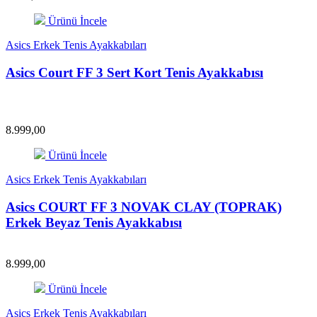
Ürünü İncele
Asics Erkek Tenis Ayakkabıları
Asics Court FF 3 Sert Kort Tenis Ayakkabısı
8.999,00
Ürünü İncele
Asics Erkek Tenis Ayakkabıları
Asics COURT FF 3 NOVAK CLAY (TOPRAK)
Erkek Beyaz Tenis Ayakkabısı
8.999,00
Ürünü İncele
Asics Erkek Tenis Ayakkabıları