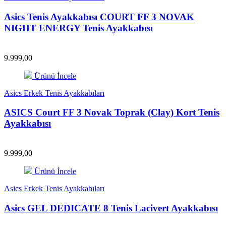
Asics Tenis Ayakkabısı COURT FF 3 NOVAK
NIGHT ENERGY Tenis Ayakkabısı
9.999,00
Ürünü İncele
Asics Erkek Tenis Ayakkabıları
ASICS Court FF 3 Novak Toprak (Clay) Kort Tenis
Ayakkabısı
9.999,00
Ürünü İncele
Asics Erkek Tenis Ayakkabıları
Asics GEL DEDICATE 8 Tenis Lacivert Ayakkabısı