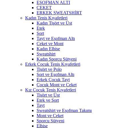
EŞOFMAN ALTI
CEKET
ERKEK SWEATSHİRT
Kadın Tenis Kıyafetleri
Kadın Tişört ve Üst
Etek
Şort
Tayt ve Eşofman Altı
Ceket ve Mont
Kadın Elbise
Sweatshirt
Kadın Sporcu Sütyeni
Erkek Çocuk Tenis Kıyafetleri
Tişört ve Polo
Şort ve Eşofman Altı
Erkek Çocuk Tayt
Çocuk Mont ve Ceket
Kız Çocuk Tenis Kıyafetleri
Tişört ve Üst
Etek ve Şort
Tayt
Sweatshirt ve Eşofman Takımı
Mont ve Ceket
Sporcu Sütyeni
Elbise