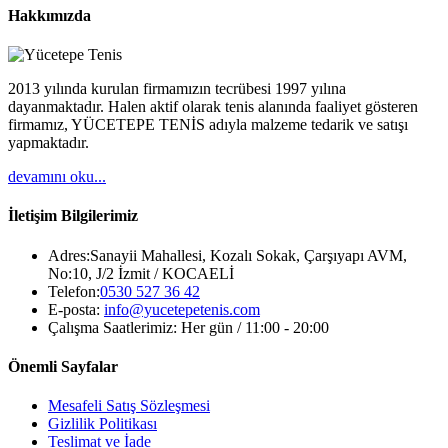
Hakkımızda
2013 yılında kurulan firmamızın tecrübesi 1997 yılına
dayanmaktadır. Halen aktif olarak tenis alanında faaliyet gösteren
firmamız, YÜCETEPE TENİS adıyla malzeme tedarik ve satışı
yapmaktadır.
devamını oku...
İletişim Bilgilerimiz
Adres:
Sanayii Mahallesi, Kozalı Sokak, Çarşıyapı AVM,
No:10, J/2 İzmit / KOCAELİ
Telefon:
0530 527 36 42
E-posta:
info@yucetepetenis.com
Çalışma Saatlerimiz:
Her gün / 11:00 - 20:00
Önemli Sayfalar
Mesafeli Satış Sözleşmesi
Gizlilik Politikası
Teslimat ve İade