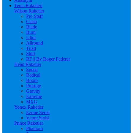
Anasayfa
Tenis Raketleri
Wilson Raketler
Pro Staff
Clash
Blade
Burn
Ultra
Allround
Triad
Shift
RF || By Roger Federer
Head Raketler
Speed
Radical
Boom
Prestige
Gravity
Extreme
MXG
Yonex Raketler
Ezone Serisi
Vcore Serisi
Prince Raketler
Phantom