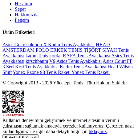
Hesabım
Sepet
Hakkımızda
İletişim
Ürün Etiketleri
Asics Gel resolutıon X Kadın Tenis Ayakkabısı
HEAD
AMSTERDAM POLO ERKEK TENİS TİŞÖRT SİYAH
Tenis
Ayakkabısı
kadın
Tenis
kordaj
RAFA Tenis Ayakkabısı
Asics Tenis
Ayakkabısı
kirschbaum
V9
Asics Tenis Ayakkabısı
Asics Court FF
3 Sert Kort Tenis Ayakkabısı
Kadın Tenis Ayakkabısı
Head
Wilson
Shift
Yonex Ezone 98 Tenis Raketi Yonex Tenis Raketi
© Copyright 2013 - 2026 Yücetepe Tenis. Tüm Hakları Saklıdır.
Kullanıcı deneyimini geliştirmek ve internet sitesinin verimli
çalışmasını sağlamak amacıyla çerezler kullanıyoruz. Çerezleri nasıl
kullandığımız ile ilgili daha detaylı bilgi için
tıklayınız
.
Kabul Et & Kapat