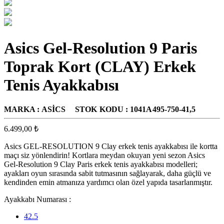
Asics Gel-Resolution 9 Paris
Toprak Kort (CLAY) Erkek
Tenis Ayakkabısı
MARKA : ASICS
STOK KODU : 1041A495-750-41,5
6.499,00 ₺
Asics GEL-RESOLUTION 9 Clay erkek tenis ayakkabısı ile kortta
maçı siz yönlendirin! Kortlara meydan okuyan yeni sezon Asics
Gel-Resolution 9 Clay Paris erkek tenis ayakkabısı modelleri;
ayakları oyun sırasında sabit tutmasının sağlayarak, daha güçlü ve
kendinden emin atmanıza yardımcı olan özel yapıda tasarlanmıştır.
Ayakkabı Numarası :
42.5