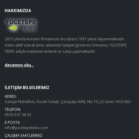
HAKKIMIZDA
2013 yılında kurulan firmamızın tecrübesi 1997 yılına dayanmaktadır.
Halen aktif olarak tenis alanında faaliyet gösteren firmamız, YÜCETEPE
TENİS adıyla malzeme tedarik ve satışı yapmaktadır.
devamını oku...
İLETIŞIM BILGILERIMIZ
ADRES:
Sanayii Mahallesi, Kozalı Sokak, Çarşıyapı AVM, No:10, J/2 İzmit / KOCAELİ
TELEFON:
0530 527 36 42
E-POSTA:
info@yucetepetenis.com
ÇALIŞMA SAATLERIMIZ: