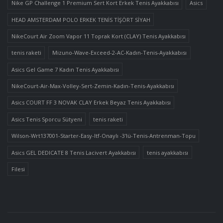
Nike GP Challenge 1 Premium Sert Kort Erkek Tenis Ayakkabısı
Asics
HEAD AMSTERDAM POLO ERKEK TENİS TİŞÖRT SİYAH
NikeCourt Air Zoom Vapor 11 Toprak Kort (CLAY) Tenis Ayakkabısı
tenis raketi
Mizuno-Wave-Exceed-2-AC-Kadın-Tenis-Ayakkabısı
Asics Gel Game 7 Kadın Tenis Ayakkabısı
NikeCourt-Air-Max-Volley-Sert-Zemin-Kadın-Tenis-Ayakkabısı
Asics COURT FF 3 NOVAK CLAY Erkek Beyaz Tenis Ayakkabısı
Asics Tenis Sporcu Sütyeni
tenis raketi
Wilson-Wrt137001-Starter-Easy-Itf-Onaylı -3'lü-Tenis-Antrenman-Topu
Asics GEL DEDICATE 8 Tenis Lacivert Ayakkabısı
tenis ayakkabısı
Filesi