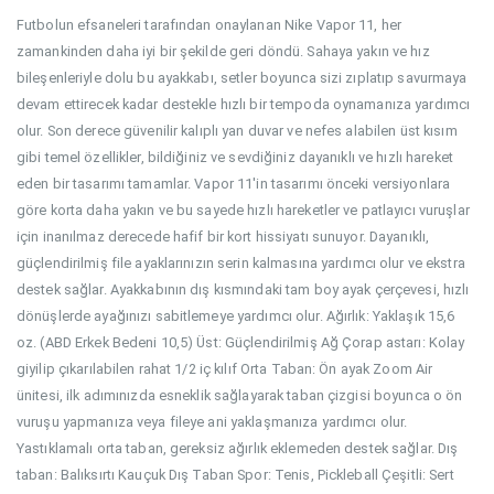
Futbolun efsaneleri tarafından onaylanan Nike Vapor 11, her
zamankinden daha iyi bir şekilde geri döndü. Sahaya yakın ve hız
bileşenleriyle dolu bu ayakkabı, setler boyunca sizi zıplatıp savurmaya
devam ettirecek kadar destekle hızlı bir tempoda oynamanıza yardımcı
olur. Son derece güvenilir kalıplı yan duvar ve nefes alabilen üst kısım
gibi temel özellikler, bildiğiniz ve sevdiğiniz dayanıklı ve hızlı hareket
eden bir tasarımı tamamlar. Vapor 11'in tasarımı önceki versiyonlara
göre korta daha yakın ve bu sayede hızlı hareketler ve patlayıcı vuruşlar
için inanılmaz derecede hafif bir kort hissiyatı sunuyor. Dayanıklı,
güçlendirilmiş file ayaklarınızın serin kalmasına yardımcı olur ve ekstra
destek sağlar. Ayakkabının dış kısmındaki tam boy ayak çerçevesi, hızlı
dönüşlerde ayağınızı sabitlemeye yardımcı olur. Ağırlık: Yaklaşık 15,6
oz. (ABD Erkek Bedeni 10,5) Üst: Güçlendirilmiş Ağ Çorap astarı: Kolay
giyilip çıkarılabilen rahat 1/2 iç kılıf Orta Taban: Ön ayak Zoom Air
ünitesi, ilk adımınızda esneklik sağlayarak taban çizgisi boyunca o ön
vuruşu yapmanıza veya fileye ani yaklaşmanıza yardımcı olur.
Yastıklamalı orta taban, gereksiz ağırlık eklemeden destek sağlar. Dış
taban: Balıksırtı Kauçuk Dış Taban Spor: Tenis, Pickleball Çeşitli: Sert