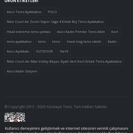
ÜRÜN ETIKETLERI
Asics Tenis Ayakkabısı
POLO
Nike Court Air Zoom Vapor Cage 4 Erkek Bej Tenis Ayakkabısı
Head extreme tenis çantası
Asics Kadın Pembe Tenis Atlet
Kort
tenis ayakkabısı
tenis
tenis
head mxg tenis raketi
Kadın
Asics Ayakkabı
OUTDOOR
16x19
Nike-Court-Air-Max-Volley-Beyaz-Siyah-Sert-Kort-Erkek-Tenis-Ayakkabısı
Asics Kadın Sütyeni
© Copyright 2013 - 2026 Yücetepe Tenis. Tüm Hakları Saklıdır.
Kullanıcı deneyimini geliştirmek ve internet sitesinin verimli çalışmasını