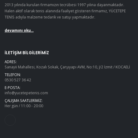
2013 yılında kurulan firmamızın tecrübesi 1997 yılına dayanmaktadır.
Halen aktif olarak tenis alanında faaliyet gösteren firmamız, YÜCETEPE
TENİS adıyla malzeme tedarik ve satışı yapmaktadır.
devamını oku...
İLETIŞIM BILGILERIMIZ
ADRES:
Sanayii Mahallesi, Kozalı Sokak, Çarşıyapı AVM, No:10, J/2 İzmit / KOCAELİ
TELEFON:
0530 527 36 42
E-POSTA:
info@yucetepetenis.com
ÇALIŞMA SAATLERIMIZ:
Her gün / 11:00 - 20:00