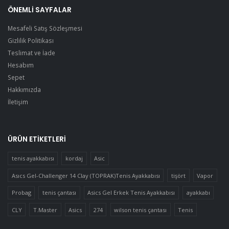
ÖNEMLI SAYFALAR
Mesafeli Satış Sözleşmesi
Gizlilik Politikası
Teslimat ve İade
Hesabım
Sepet
Hakkımızda
İletişim
ÜRÜN ETIKETLERI
tenis ayakkabısı
kordaj
Asic
Asıcs Gel-Challenger 14 Clay (TOPRAK)Tenis Ayakkabısı
tişört
Vapor
Probag
tenis çantası
Asics Gel Erkek Tenis Ayakkabısı
ayakkabı
CLY
T.Master
Asics
274
wilson tenis çantası
Tenis