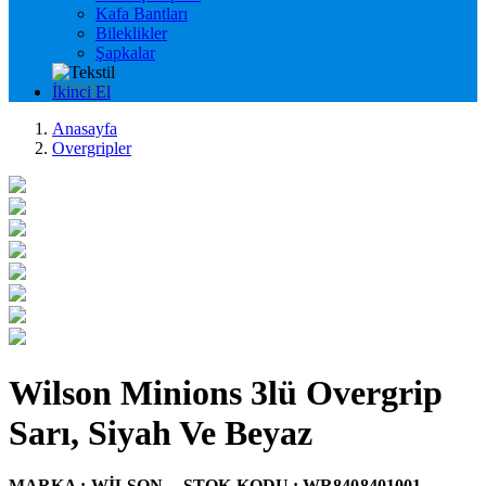
Kafa Bantları
Bileklikler
Şapkalar
İkinci El
Anasayfa
Overgripler
Wilson Minions 3lü Overgrip
Sarı, Siyah Ve Beyaz
MARKA : WILSON
STOK KODU : WR8408401001