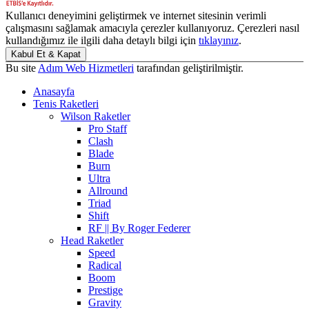
Kullanıcı deneyimini geliştirmek ve internet sitesinin verimli
çalışmasını sağlamak amacıyla çerezler kullanıyoruz. Çerezleri nasıl
kullandığımız ile ilgili daha detaylı bilgi için
tıklayınız
.
Kabul Et & Kapat
Bu site
Adım Web Hizmetleri
tarafından geliştirilmiştir.
Anasayfa
Tenis Raketleri
Wilson Raketler
Pro Staff
Clash
Blade
Burn
Ultra
Allround
Triad
Shift
RF || By Roger Federer
Head Raketler
Speed
Radical
Boom
Prestige
Gravity