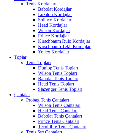
Tenis Kordajları
Babolat Kordajlar
Luxilon Kordajlar
Solinco Kordajlar
Head Kordajlar
Wilson Kordajlar
Prince Kordajlar
Kirschbaum Rulo Kordajlar
Kirschbaum Tekli Kordajlar
Yonex Kordajlar
Toplar
Tenis Topları
Dunlop Tenis Topları
Wilson Tenis Topları
Babolat Tenis Topları
Head Tenis Topları
Slazenger Tenis Topları
Çantalar
Probag Tenis Çantaları
Wilson Tenis Çantaları
Head Tenis Çantaları
Babolat Tenis Çantaları
Prince Tenis Çantaları
Tecnifibre Tenis Çantaları
Tenis Sırt Çantaları