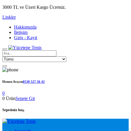
3000 TL ve Üzeri Kargo Ücretsiz.
Linkler
Hakkımızda
İletişim
Giriş - Kayıt
Hemen Arayın
0530 527 36 42
0
0
Ürün
Sepete Git
Sepetiniz boş.