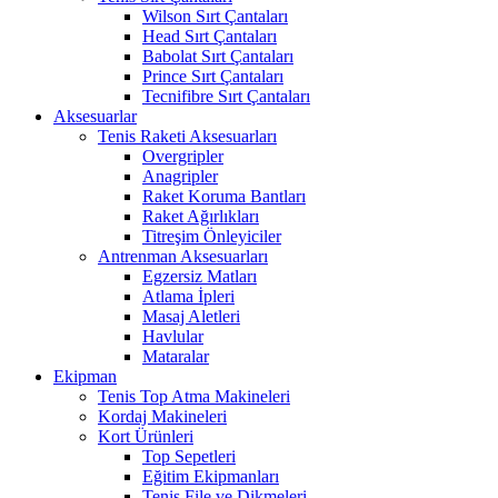
Wilson Sırt Çantaları
Head Sırt Çantaları
Babolat Sırt Çantaları
Prince Sırt Çantaları
Tecnifibre Sırt Çantaları
Aksesuarlar
Tenis Raketi Aksesuarları
Overgripler
Anagripler
Raket Koruma Bantları
Raket Ağırlıkları
Titreşim Önleyiciler
Antrenman Aksesuarları
Egzersiz Matları
Atlama İpleri
Masaj Aletleri
Havlular
Mataralar
Ekipman
Tenis Top Atma Makineleri
Kordaj Makineleri
Kort Ürünleri
Top Sepetleri
Eğitim Ekipmanları
Tenis File ve Dikmeleri