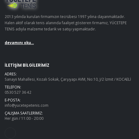
2013 yılında kurulan firmamızın tecrübesi 1997 yılına dayanmaktadır.
Halen aktif olarak tenis alanında faaliyet gösteren firmamız, YÜCETEPE
TENİS adıyla malzeme tedarik ve satışı yapmaktadır.
devamını oku...
İLETIŞIM BILGILERIMIZ
ADRES:
Sanayii Mahallesi, Kozalı Sokak, Çarşıyapı AVM, No:10, J/2 İzmit / KOCAELİ
TELEFON:
0530 527 36 42
E-POSTA:
info@yucetepetenis.com
ÇALIŞMA SAATLERIMIZ:
Her gün / 11:00 - 20:00