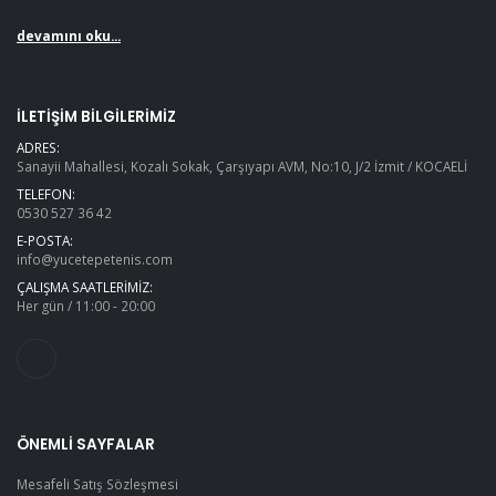
devamını oku...
İLETIŞIM BILGILERIMIZ
ADRES:
Sanayii Mahallesi, Kozalı Sokak, Çarşıyapı AVM, No:10, J/2 İzmit / KOCAELİ
TELEFON:
0530 527 36 42
E-POSTA:
info@yucetepetenis.com
ÇALIŞMA SAATLERIMIZ:
Her gün / 11:00 - 20:00
ÖNEMLI SAYFALAR
Mesafeli Satış Sözleşmesi