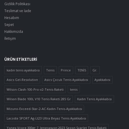
Gizlilik Politikası
Teslimat ve İade
Hesabım
Sepet
Hakkımızda
İletişim
ÜRÜN ETIKETLERI
kadın tenis ayakkabısı
Tenis
Prince
TENİS
Gr.
Asics Gel-Resolution
Asics Çocuk Tenis Ayakkabısı
Ayakkabısı
Wilson-Clash-100-Pro-v2-Tenis-Raketi
tenis
Wilson Blade 100L V10 Tenis Raketi 285 Gr
Kadın Tenis Ayakkabısı
Mizuno-Exceed-Star-2-AC-Kadın-Tenis-Ayakkabısı
Lacoste SPORT Ag-Lt23 Ultra Beyaz Tenis Ayakkabısı
Yonex Vcore 300gr 7. Jenerasyon 2023 Sezon Scarlet Tenis Raketi