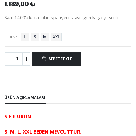
1.189,00 ₺
Saat 14.00'a kadar olan siparişleriniz aynı gün kargoya verilir.
L
S
M
XXL
BEDEN :
SEPETE EKLE
ÜRÜN AÇIKLAMALARI
SIFIR ÜRÜN
S, M, L, XXL BEDEN MEVCUTTUR.