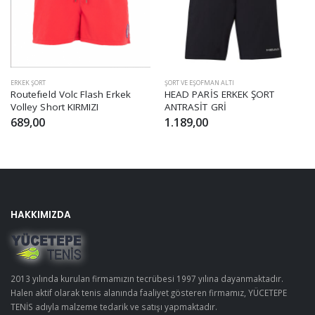
ERKEK ŞORT
ŞORT VE EŞOFMAN ALTI
Routefıeld Volc Flash Erkek
HEAD PARİS ERKEK ŞORT
Volley Short KIRMIZI
ANTRASİT GRİ
689,00
1.189,00
HAKKIMIZDA
2013 yılında kurulan firmamızın tecrübesi 1997 yılına dayanmaktadır.
Halen aktif olarak tenis alanında faaliyet gösteren firmamız, YÜCETEPE
TENİS adıyla malzeme tedarik ve satışı yapmaktadır.