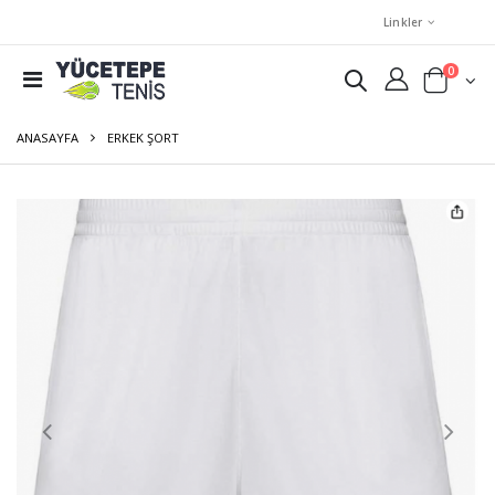
Linkler
0
ANASAYFA
ERKEK ŞORT