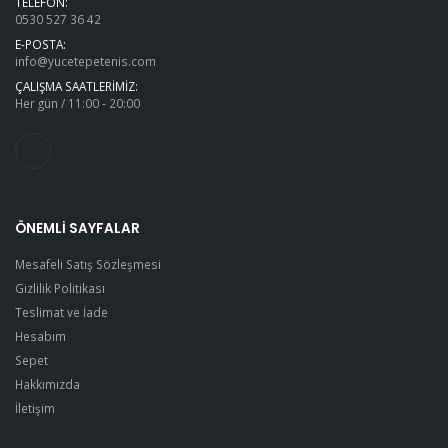
TELEFON:
0530 527 36 42
E-POSTA:
info@yucetepetenis.com
ÇALIŞMA SAATLERIMIZ:
Her gün / 11:00 - 20:00
ÖNEMLI SAYFALAR
Mesafeli Satış Sözleşmesi
Gizlilik Politikası
Teslimat ve İade
Hesabım
Sepet
Hakkımızda
İletişim