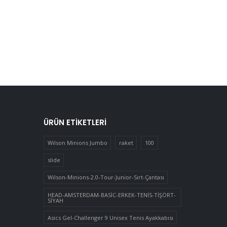
ÜRÜN ETIKETLERI
Wilson Minions Jumbo
raket
100
slide
Wilson-Minions-2.0-Tour-Junior-Sırt-Çantası
HEAD-AMSTERDAM-BASİC-ERKEK-TENİS-TİŞÖRT-
SİYAH
Asics Gel-Challenger 9 Unisex Tenis Ayakkabısı