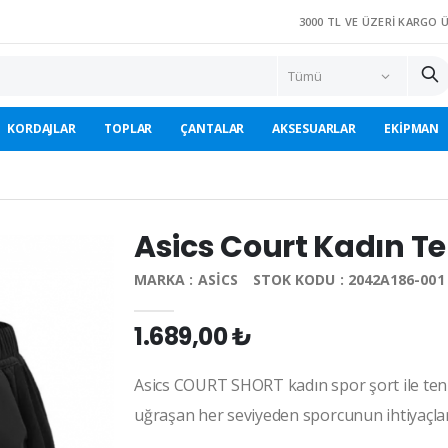
3000 TL VE ÜZERI KARGO 
KORDAJLAR
TOPLAR
ÇANTALAR
AKSESUARLAR
EKIPMAN
Asics Court Kadın Te
MARKA : ASICS
STOK KODU : 2042A186-001
1.689,00 ₺
Asics COURT SHORT kadın spor şort ile tenis 
uğraşan her seviyeden sporcunun ihtiyaçlar