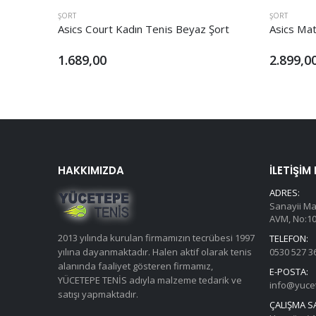
ŞORT
ŞORT
Asics Court Kadın Tenis Beyaz Şort
Asics Ma
1.689,00
2.899,0
HAKKIMIZDA
İLETIŞIM
ADRES:
Sanayii Ma
AVM, No:10,
2013 yılında kurulan firmamızın tecrübesi 1997
TELEFON:
0530 527 3
yılına dayanmaktadır. Halen aktif olarak tenis
alanında faaliyet gösteren firmamız,
E-POSTA:
YÜCETEPE TENİS adıyla malzeme tedarik ve
info@yuce
satışı yapmaktadır.
ÇALIŞMA S