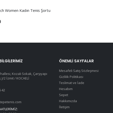
tch Women Kadın Tenis Şortu
0
 BILGILERIMIZ
ÖNEMLI SAYFALAR
Mesafeli Satış Sözleşmesi
hallesi, Kozalı Sokak, Çarşıyapı
Gizlilik Politikası
 J/2 İzmit / KOCAELİ
Teslimat ve İade
Hesabım
6 42
Sepet
Hakkımızda
tepetenis.com
İletişim
AATLERIMIZ: