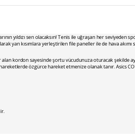
rının yıldızı sen olacaksın! Tenis ile uğraşan her seviyeden 
larak yan kısımlara yerleştirilen file paneller ile de hava akı
lan kordon sayesinde şortu vücudunuza oturacak şekilde ayarl
hareketlerde özgürce hareket etmenize olanak tanır. Asics CO
ir.