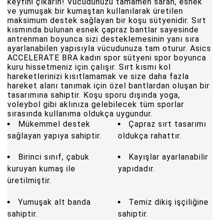
keyfini çıkarın! Vücudunuzu tamamen saran, esnek
ve yumuşak bir kumaştan kullanılarak üretilen
maksimum destek sağlayan bir koşu sütyenidir. Sırt
kısmında bulunan esnek çapraz bantlar sayesinde
antrenman boyunca sizi desteklemesinin yanı sıra
ayarlanabilen yapısıyla vücudunuza tam oturur. Asics
ACCELERATE BRA kadın spor sütyeni spor boyunca
kuru hissetmeniz için çalışır. Sırt kısmı kol
hareketlerinizi kısıtlamamak ve size daha fazla
hareket alanı tanımak için özel bantlardan oluşan bir
tasarımına sahiptir. Koşu sporu dışında yoga,
voleybol gibi aklınıza gelebilecek tüm sporlar
sırasında kullanıma oldukça uygundur.
Mükemmel destek
Çapraz sırt tasarımı
sağlayan yapıya sahiptir.
oldukça rahattır.
Birinci sınıf, çabuk
Kayışlar ayarlanabilir
kuruyan kumaş ile
yapıdadır.
üretilmiştir.
Yumuşak alt banda
Temiz dikiş işçiliğine
sahiptir.
sahiptir.